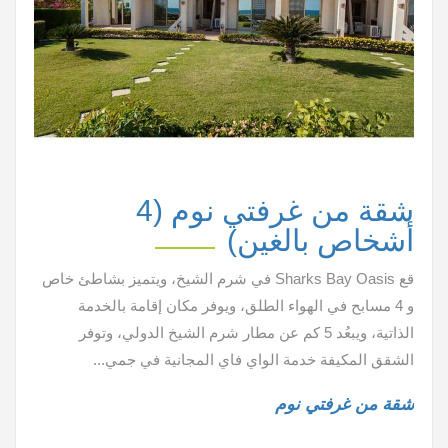
شقة من غرفتي نوم (4
أشخاص بالغين)
قع Sharks Bay Oasis في شرم الشيخ، ويتميز بشاطئ خاص
و 4 مسابح في الهواء الطلق، ويوفر مكان إقامة بالخدمة
الذاتية، ويبعُد 5 كم عن مطار شرم الشيخ الدولي، وتوفر
الشقق المكيفة خدمة الواي فاي المجانية في جمي...
شقة من غرفتي نوم